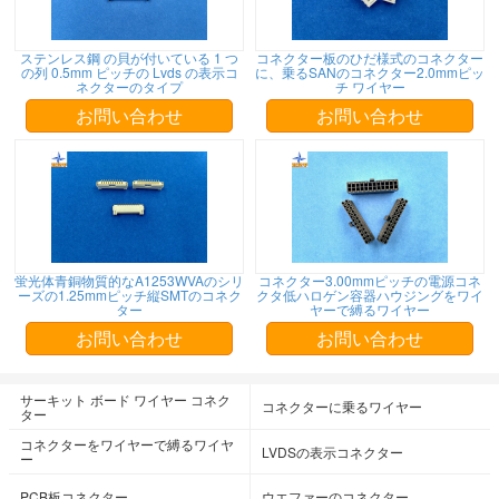
ステンレス鋼 の貝が付いている 1 つ
コネクター板のひだ様式のコネクター
の列 0.5mm ピッチの Lvds の表示コ
に、乗るSANのコネクター2.0mmピッ
ネクターのタイプ
チ ワイヤー
お問い合わせ
お問い合わせ
蛍光体青銅物質的なA1253WVAのシリ
コネクター3.00mmピッチの電源コネ
ーズの1.25mmピッチ縦SMTのコネク
クタ低ハロゲン容器ハウジングをワイ
ター
ヤーで縛るワイヤー
お問い合わせ
お問い合わせ
サーキット ボード ワイヤー コネク
コネクターに乗るワイヤー
ター
コネクターをワイヤーで縛るワイヤ
LVDSの表示コネクター
ー
PCB板コネクター
ウエファーのコネクター