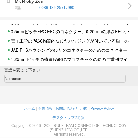
0.5mmピッチFPC FFCのコネクター、0.20mmの厚さFFCケ
Mr. Ricky Zou
電話 :
0086-139-25717990
電子工学のPA66物質的なひだハウジングが付いている単一の列
JAE FI-Sハウジングのひだのコネクターのためのコネクターに乗
1.25mmピッチの構造PA66のプラスチックの錠の二重列ワイヤー
コネクターのmolex 104092のタイプひだのコネクターに乗るた
ロック2.0mmピッチ ワイヤー ハウジングなしでコネクターに乗る
コネクターのdisconnectableタイプひだのコネクターに乗る2.
単一の列はヘッダー2.00mmピッチPHの側面の記入項目のタイプ コ
言語を変えて下さい
二重ウエファーのコネクター コネクター板のPCBのための2.0m
Japanese
ロックのない2.0mmピッチのLvdsの表示コネクターの二重列
コネクターのDF3コネクターを収納する単一の列ワイヤーに乗る表
最高コネクターに乗るためにロック2.0mmピッチ ワイヤーが付
ホーム
|
企業情報
|
お問い合わせ
|
地図
|
Privacy Policy
ひだの板コネクター2.0mmピッチへの二重列ワイヤー ハウジング
デスクトップの眺め
コネクターにタイプ乗る自動車コネクター2.0mmピッチのパッド
Copyright © 2016 - 2026 RULETEAM CONNECTION TECHNOLOGY
Amp 175778のPCBのコネクターのための側面の記入項目のタ
(SHENZHEN) CO.,LTD.
All rights reserved.