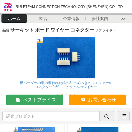
RULETEAM CONNECTION TECHNOLOGY (SHENZHEN) CO.,LTD
ホーム
製品
企業情報
会社案内
>>
サーキット ボード ワイヤー コネクター
品質
サプライヤー
板ヘッダーの縦の覆われた錫のSnのめっきのウエファーの
コネクター2.50mmピッチへのワイヤー
ベストプライス
お問い合わせ