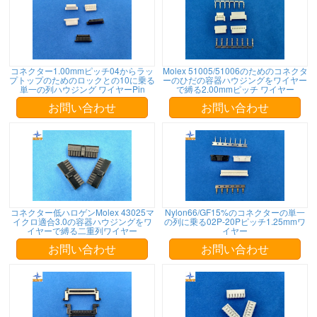
コネクター1.00mmピッチ04からラッ
Molex 51005/51006のためのコネクタ
プトップのためのロックとの10に乗る
ーのひだの容器ハウジングをワイヤー
単一の列ハウジング ワイヤーPin
で縛る2.00mmピッチ ワイヤー
お問い合わせ
お問い合わせ
コネクター低ハロゲンMolex 43025マ
Nylon66/GF15%のコネクターの単一
イクロ適合3.0の容器ハウジングをワ
の列に乗る02P-20Pピッチ1.25mmワ
イヤーで縛る二重列ワイヤー
イヤー
お問い合わせ
お問い合わせ