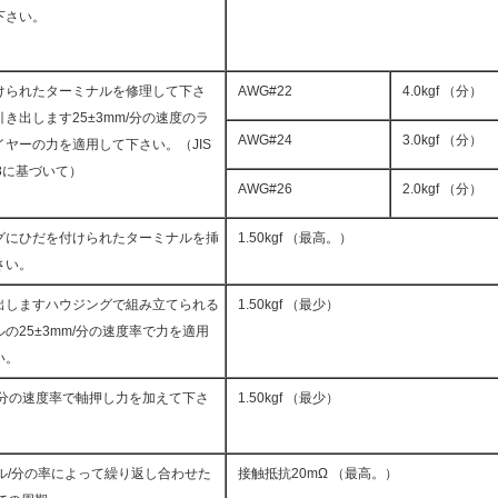
下さい。
けられたターミナルを修理して下さ
AWG#22
4.0kgf （分）
き出します25±3mm/分の速度のラ
AWG#24
3.0kgf （分）
イヤーの力を適用して下さい。（JIS
6.8に基づいて）
AWG#26
2.0kgf （分）
グにひだを付けられたターミナルを挿
1.50kgf （最高。）
さい。
出しますハウジングで組み立てられる
1.50kgf （最少）
の25±3mm/分の速度率で力を適用
い。
m/分の速度率で軸押し力を加えて下さ
1.50kgf （最少）
クル/分の率によって繰り返し合わせた
接触抵抗20mΩ （最高。）