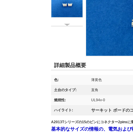
詳細製品概要
色:
薄黄色
土台のタイプ:
直角
燃焼性:
UL94v-0
サーキット ボードの
ハイライト:
A2013Tシリーズの15のピンにコネクター2pinsに
基本的なサイズの情報の、電気および