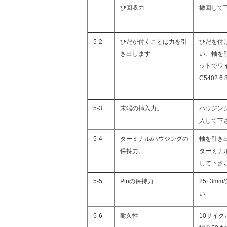
び回収力
撤回して
5-2
ひだが付くことは力を引
ひだを付
き出します
い、軸を引
ットでワ
C5402 
5-3
末端の挿入力。
ハウジン
入して下
5-4
ターミナル/ハウジングの
軸を引き
保持力。
ターミナル
して下さ
5-5
Pinの保持力
25±3m
い
5-6
耐久性
10サイ