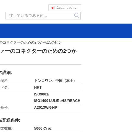
Japanese
search
ーのコネクターのための2つから15のピン
エファーのコネクターのための2つか
の詳細:
場所:
トンコワン、中国（本土）
ド名:
HRT
ISO9001/
ISO14001/UL/RoHS/REACH
番号:
A2013WR-NP
払配送条件:
文数量:
5000 の pc