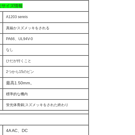
なサイズ情報
A1203 sereis
真鍮かスズメッキをされる
PA66、UL94V-0
なし
ひだが付くこと
2つから15のピン
最高1.50mm。
標準的な機内
蛍光体青銅;スズメッキをされた終わり
4A AC、DC