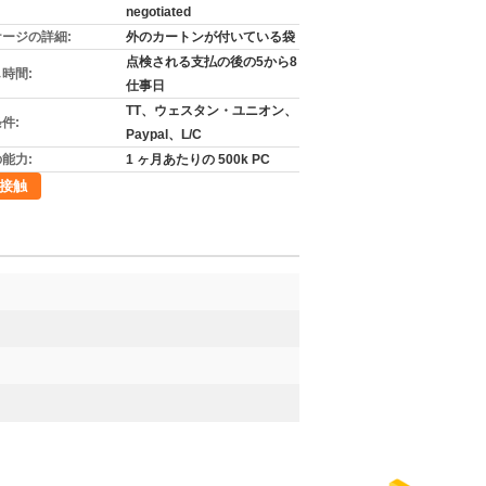
negotiated
ージの詳細:
外のカートンが付いている袋
点検される支払の後の5から8
時間:
仕事日
TT、ウェスタン・ユニオン、
件:
Paypal、L/C
能力:
1 ヶ月あたりの 500k PC
接触