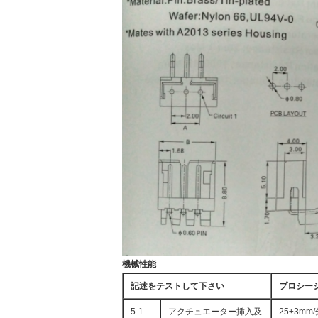
機械性能
記述をテストして下さい
プロシー
5-1
アクチュエーター挿入及
25±3m