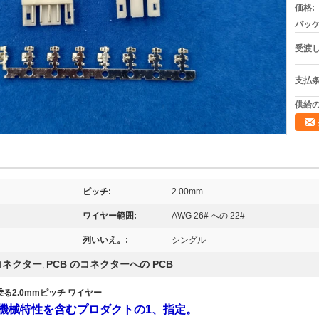
価格:
パッケ
受渡し
支払条
供給の
ピッチ:
2.00mm
ワイヤー範囲:
AWG 26# への 22#
列いいえ。:
シングル
コネクター
PCB のコネクターへの PCB
,
乗る2.0mmピッチ ワイヤー
機械特性を含むプロダクトの1、指定。