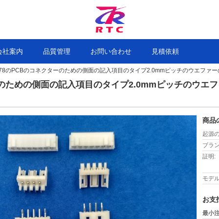
会社案内
品質管理
お問い合わせ
見積依頼
75778のPCBのコネクターのための側面の記入項目のタイプ2.0mmピッチのウエファ
クターのための側面の記入項目のタイプ2.0mmピッチのウ
商品
起源の
ブラン
証明:
モデル
お支
最小注