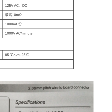
125V AC、DC
最高10mΩ
1000mΩ分
1000V AC/minute
85 ℃への-25℃